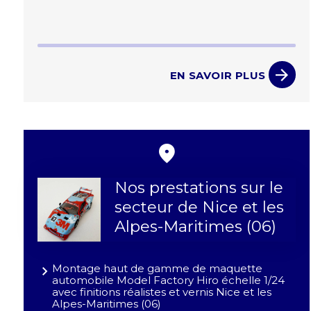
EN SAVOIR PLUS
Nos prestations sur le
secteur de Nice et les
Alpes-Maritimes (06)
Montage haut de gamme de maquette
automobile Model Factory Hiro échelle 1/24
avec finitions réalistes et vernis Nice et les
Alpes-Maritimes (06)